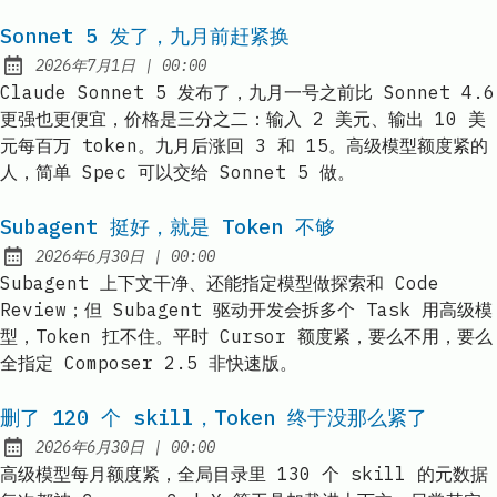
Sonnet 5 发了，九月前赶紧换
at
2026年7月1日
|
00:00
Published:
Claude Sonnet 5 发布了，九月一号之前比 Sonnet 4.6
更强也更便宜，价格是三分之二：输入 2 美元、输出 10 美
元每百万 token。九月后涨回 3 和 15。高级模型额度紧的
人，简单 Spec 可以交给 Sonnet 5 做。
Subagent 挺好，就是 Token 不够
at
2026年6月30日
|
00:00
Published:
Subagent 上下文干净、还能指定模型做探索和 Code
Review；但 Subagent 驱动开发会拆多个 Task 用高级模
型，Token 扛不住。平时 Cursor 额度紧，要么不用，要么
全指定 Composer 2.5 非快速版。
删了 120 个 skill，Token 终于没那么紧了
at
2026年6月30日
|
00:00
Published:
高级模型每月额度紧，全局目录里 130 个 skill 的元数据