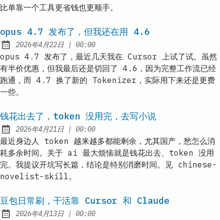
比单靠一个工具更省钱也更顺手。
opus 4.7 发布了，但我还在用 4.6
at
2026年4月22日
|
00:00
Published:
opus 4.7 发布了，最近几天我在 Cursor 上试了试。虽然
有半价优惠，但我最后还是切回了 4.6，因为完整工作流已经
跑通，而 4.7 换了新的 Tokenizer，实际用下来还是更费
一些。
钱花出去了，token 没用完，去写小说
at
2026年4月21日
|
00:00
Published:
最近身边人 token 越来越多都能剩余，尤其国产，愁怎么消
耗多余时间。关于 ai 最大烦恼就是钱花出去、token 没用
完。我提议开坑写长篇，结论是特别消磨时间。见 chinese-
novelist-skill。
豆包日常刷，干活靠 Cursor 和 Claude
at
2026年4月13日
|
00:00
Published: