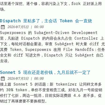
话里逐个深挖、逐个修，容易污染上下文，fork 正好派上用
场。
Dispatch 里粘多了，主会话 Token 会一直烧
at
2026年7月5日
|
00:00
Published:
Superpowers 的 Subagent-Driven Development
里，凡贴进 Dispatch 的内容会永久占住 Controller 上
下文，每轮对话都会重读。审查 SubAgent 时大量 diff 尤
其费 Token。Superpowers 改用 File Handoffs：任务
全文和 diff 写进文件，Dispatch 只让 SubAgent 自己
去读。
Sonnet 5 现在还是老价钱，九月后就不一定了
at
2026年7月3日
|
00:00
Published:
接上篇 Sonnet 5 的话题：新 tokenizer 让同样文本多
约 30% token，单价不变变相贵三成。好在九月一号前促销
价打了七折，两边一抵消，目前实际花费跟 4.6 差不多。促
销过了再琢磨要不要换模型。