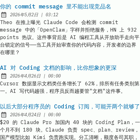
你的 commit message 里不能出现竞品名
at
2026年5月2日
|
03:12
Published:
Theo 在推上曝光 Claude Code 会检测 commit
message 中的「OpenClaw」字样并拒绝服务，HN 上 932
points 热议。这件事背后是 AI 编程工具从开放助手走向平
台锁定的信号——当工具开始审查你的代码内容，开发者的边界
在哪里？
AI 对 Coding 文档的影响，比你想象的更深
at
2026年4月26日
|
00:00
Published:
Cursor 数据显示文档类任务增长了 62%，排所有任务类别第
一。AI 写代码越强，程序员反而越要管"文档"这件事。
以后大部分程序员的 Coding 订阅，可能开两个就够了
at
2026年4月24日
|
00:00
Published:
$20 的 Claude Pro 加国内 40 块的 Coding Plan，一
个月不到 180 块。Claude 负责 spec、plan、review，
国产模型比如 Kimi 负责跑实现。分工清晰，额度各司其职，