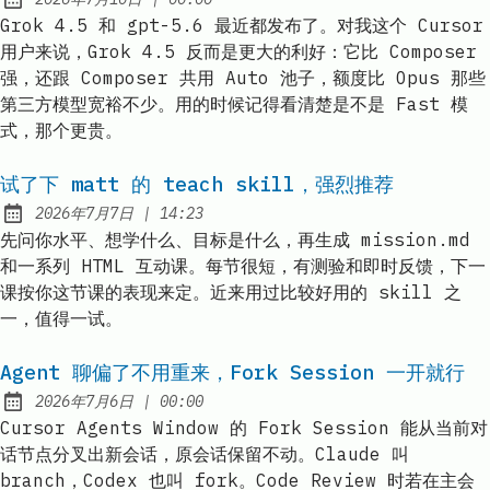
Published:
Grok 4.5 和 gpt-5.6 最近都发布了。对我这个 Cursor
用户来说，Grok 4.5 反而是更大的利好：它比 Composer
强，还跟 Composer 共用 Auto 池子，额度比 Opus 那些
第三方模型宽裕不少。用的时候记得看清楚是不是 Fast 模
式，那个更贵。
试了下 matt 的 teach skill，强烈推荐
at
2026年7月7日
|
14:23
Published:
先问你水平、想学什么、目标是什么，再生成 mission.md
和一系列 HTML 互动课。每节很短，有测验和即时反馈，下一
课按你这节课的表现来定。近来用过比较好用的 skill 之
一，值得一试。
Agent 聊偏了不用重来，Fork Session 一开就行
at
2026年7月6日
|
00:00
Published:
Cursor Agents Window 的 Fork Session 能从当前对
话节点分叉出新会话，原会话保留不动。Claude 叫
branch，Codex 也叫 fork。Code Review 时若在主会