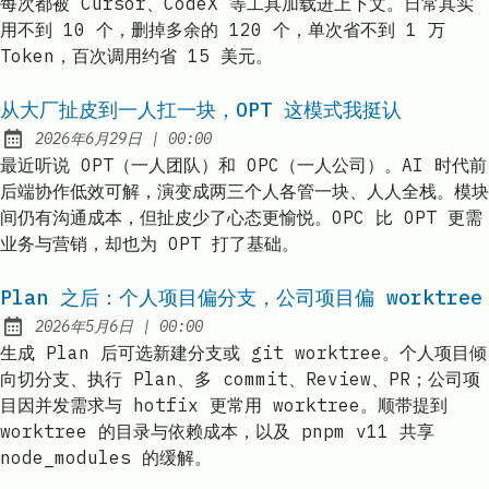
每次都被 Cursor、CodeX 等工具加载进上下文。日常其实
用不到 10 个，删掉多余的 120 个，单次省不到 1 万
Token，百次调用约省 15 美元。
从大厂扯皮到一人扛一块，OPT 这模式我挺认
at
2026年6月29日
|
00:00
Published:
最近听说 OPT（一人团队）和 OPC（一人公司）。AI 时代前
后端协作低效可解，演变成两三个人各管一块、人人全栈。模块
间仍有沟通成本，但扯皮少了心态更愉悦。OPC 比 OPT 更需
业务与营销，却也为 OPT 打了基础。
Plan 之后：个人项目偏分支，公司项目偏 worktree
at
2026年5月6日
|
00:00
Published:
生成 Plan 后可选新建分支或 git worktree。个人项目倾
向切分支、执行 Plan、多 commit、Review、PR；公司项
目因并发需求与 hotfix 更常用 worktree。顺带提到
worktree 的目录与依赖成本，以及 pnpm v11 共享
node_modules 的缓解。