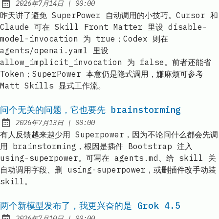
at
2026年7月14日
|
00:00
Published:
昨天讲了避免 SuperPower 自动调用的小技巧。Cursor 和
Claude 可在 Skill Front Matter 里设 disable-
model-invocation 为 true；Codex 则在
agents/openai.yaml 里设
allow_implicit_invocation 为 false。前者还能省
Token；SuperPower 本意仍是隐式调用，嫌麻烦可参考
Matt Skills 显式工作流。
问个无关的问题，它也要先 brainstorming
at
2026年7月13日
|
00:00
Published:
有人反馈越来越少用 Superpower，因为不论问什么都会先调
用 brainstorming，根因是插件 Bootstrap 注入
using-superpower。可写在 agents.md、给 skill 关
自动调用字段、删 using-superpower，或删插件改手动装
skill。
两个新模型发布了，我更兴奋的是 Grok 4.5
at
2026年7月10日
|
00:00