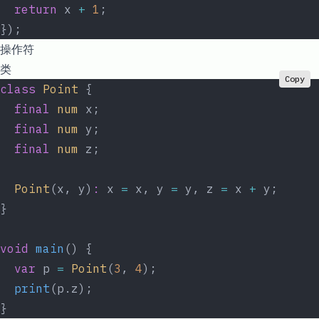
  return
 x 
+
 1
;
});
操作符
类
Copy
class
 Point
 {
  final
 num
 x;
  final
 num
 y;
  final
 num
 z;
  Point
(x, y)
:
 x 
=
 x, y 
=
 y, z 
=
 x 
+
 y;
}
void
 main
() {
  var
 p 
=
 Point
(
3
, 
4
);
  print
(p.z);
}