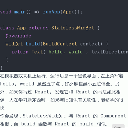
void
 main
() => 
runApp
(
App
());
class
 App
 extends
 StatelessWidget
 {
  @override
  Widget
 build
(
BuildContext
 context) {
    return
 Text
(
'hello, world'
, textDirectio
  }
}
在模拟器或真机上运行。运行后是一个黑色界面，左上角写着
hello, world
虽然丑了点，好歹麻雀虽小五脏俱全。另
外，如果你写过 React, 发现它和 React 的写法如此相
像。人在学习新东西时，如果与旧知识有关联性，能够学的很
快。
你会发现，
StateLessWidget
与 React 的
Component
相似，而
build
函数与 React 的
build
相似。
Copy