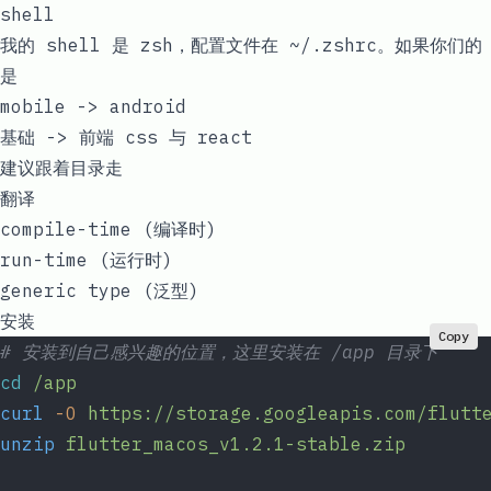
shell
我的 shell 是
zsh
，配置文件在
~/.zshrc
。如果你们的
是
mobile -> android
基础 -> 前端 css 与 react
建议跟着目录走
翻译
compile-time (编译时)
run-time (运行时)
generic type (泛型)
安装
Copy
# 安装到自己感兴趣的位置，这里安装在 /app 目录下
cd
 /app
curl
 -O
 https://storage.googleapis.com/flutt
unzip
 flutter_macos_v1.2.1-stable.zip