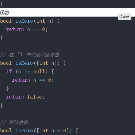
}
函数
Copy
bool
 isZero
(
int
 n) {
  return
 n 
==
 0
;
}
// 在 [] 中代表可选参数
bool
 isZero
([
int
 n]) {
  if
 (n 
!=
 null
) {
    return
 n 
==
 0
;
  }
  return
 false
;
}
// 默认参数
bool
 isZero
([
int
 n 
=
 0
]) {