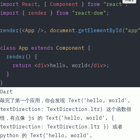
import
 React
, { 
Component
 } 
from
 "react"
;
import
 { 
render
 } 
from
 "react-dom"
;
render
(<
App
 />, 
document
.
getElementById
(
"app
class
 App
 extends
 Component
 {
  render
() {
    return
 <
div
>hello, world</
div
>;
  }
}
Dart
敲完了第一个应用，你会发现
Text('hello, world',
textDirection: TextDirection.ltr)
这个函数很
怪，有点像 js 的
Text('hello, world', {
textDirection: TextDirection.ltr })
或者
python 的
Text('hello, world',