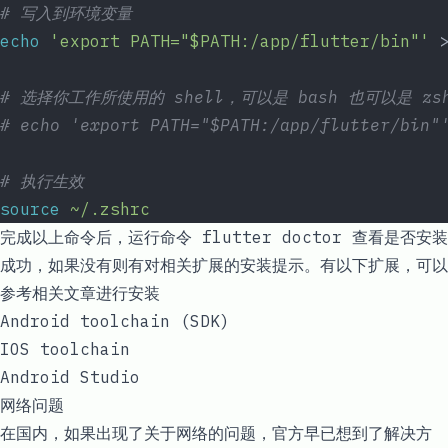
# 写入到环境变量
echo
 'export PATH="$PATH:/app/flutter/bin"'
 
# 选择你工作所使用的 shell，可以是 bash 也可以是 zs
# echo 'export PATH="$PATH:/app/flutter/bin"
# 执行生效
source
 ~/.zshrc
完成以上命令后，运行命令
flutter doctor
查看是否安装
成功，如果没有则有对相关扩展的安装提示。有以下扩展，可以
参考相关文章进行安装
Android toolchain (SDK)
IOS toolchain
Android Studio
网络问题
在国内，如果出现了关于网络的问题，官方早已想到了解决方