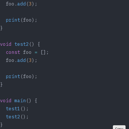
  foo.
add
(
3
);
  print
(foo);
}
void
 test2
() {
  const
 foo 
=
 [];
  foo.
add
(
3
);
  print
(foo);
}
void
 main
() {
  test1
();
  test2
();
}
Copy