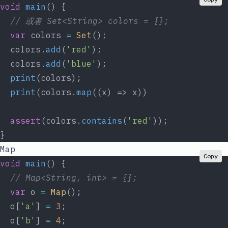
void
 main
() {
  // 或者 Set<String> colors = {};
  var
 colors 
=
 Set
();
  colors.
add
(
'red'
);
  colors.
add
(
'blue'
);
  print
(colors);
  print
(colors.
map
((x) => x))
  assert
(colors.
contains
(
'red'
));
}
Map
Copy
void
 main
() {
  // Map<String, int> = {};
  var
 o 
=
 Map
();
  o[
'a'
] 
=
 3
;
  o[
'b'
] 
=
 4
;