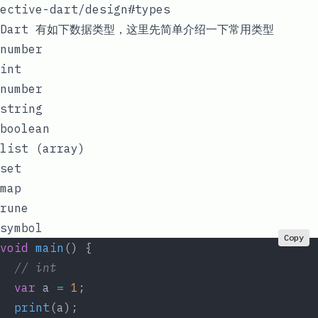
ective-dart/design#types
Dart 有如下数据类型，这里先简单介绍一下常用类型
number
int
number
string
boolean
list (array)
set
map
rune
symbol
Copy
void
 main
() {
  // int
  var
 a 
=
 1
;
  print
(a);