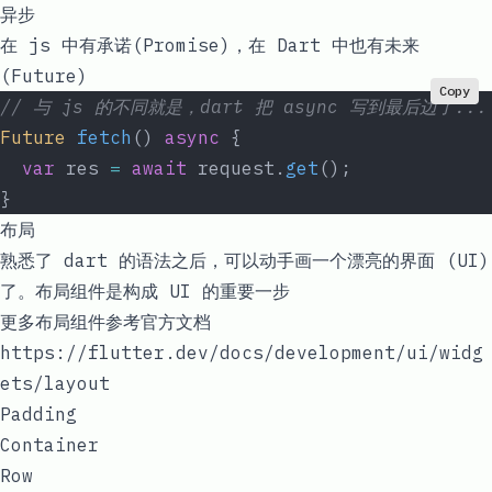
异步
在 js 中有承诺(Promise)，在 Dart 中也有未来
(Future)
Copy
// 与 js 的不同就是，dart 把 async 写到最后边了...
Future
 fetch
() 
async
 {
  var
 res 
=
 await
 request.
get
();
}
布局
熟悉了
dart
的语法之后，可以动手画一个漂亮的界面 (UI)
了。布局组件是构成 UI 的重要一步
更多布局组件参考官方文档
https://flutter.dev/docs/development/ui/widg
ets/layout
Padding
Container
Row