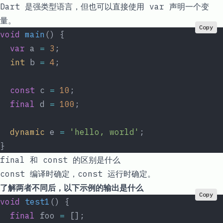
Dart
是强类型语言，但也可以直接使用
var
声明一个变
量。
Copy
void
 main
() {
  var
 a 
=
 3
;
  int
 b 
=
 4
;
  const
 c 
=
 10
;
  final
 d 
=
 100
;
  dynamic
 e 
=
 'hello, world'
;
}
final
和
const
的区别是什么
const
编译时确定，
const
运行时确定。
了解两者不同后，以下示例的输出是什么
Copy
void
 test1
() {
  final
 foo 
=
 [];