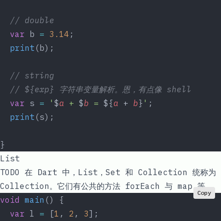
  // double
  var
 b 
=
 3.14
;
  print
(b);
  // string
  // ${exp} 字符串变量解析。恩，有点像 shell
  var
 s 
=
 '
$
a
 + 
$
b
 = 
${
a
 + 
b
}
'
;
  print
(s);
}
List
TODO 在
Dart
中，
List
，
Set
和
Collection
统称为
Collection。它们有公共的方法
forEach
与
map
等。
Copy
void
 main
() {
  var
 l 
=
 [
1
, 
2
, 
3
];