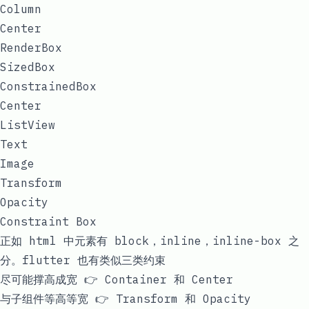
Column
Center
RenderBox
SizedBox
ConstrainedBox
Center
ListView
Text
Image
Transform
Opacity
Constraint Box
正如 html 中元素有 block，inline，inline-box 之
分。flutter 也有类似三类约束
尽可能撑高成宽 👉
Container
和
Center
与子组件等高等宽 👉
Transform
和
Opacity