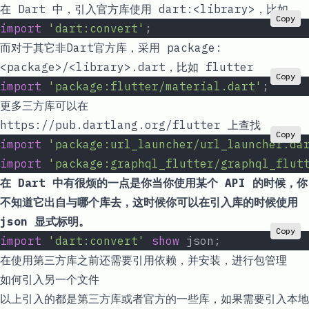
在
Dart
中，引入官方库使用
dart:<library>
，比如
Copy
import
 'dart:convert'
;
而对于其它非Dart官方库，采用
package:
<package>/<library>.dart
，比如 flutter
Copy
import
 'package:flutter/material.dart'
;
更多三方库可以在
https://pub.dartlang.org/flutter
上查找
Copy
import
 'package:url_launcher/url_launcher.da
import
 'package:graphql_flutter/graphql_flut
在
Dart
中有很烦的一点是你当你使用某个 API 的时候，你
不知道它出自与哪个库去，这时候你可以在引入库的时候使用
json
显式标明。
Copy
import
 'dart:convert'
 show
 json;
在使用第三方库之前还需要引用依赖，并安装，进行包管理
如何引入另一个文件
以上引入的都是第三方库或者官方的一些库，如果需要引入本地