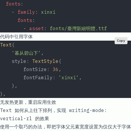
  fonts
:
    - 
family
: 
xinxi
      fonts
:
        - 
asset
: 
fonts/臺灣新細明體.ttf
代码中引用字体
Copy
Text
(
    '暮从碧山下'
,
    style
:
 TextStyle
(
        fontSize
:
 36
,
        fontFamily
:
 'xinxi'
,
    ),
),
无发热更新，重启应用生效
Text 如何从上往下排列，实现
writing-mode:
vertical-rl
的效果
使用一个取巧的办法，即把字体父元素宽度设置为仅仅大于字体