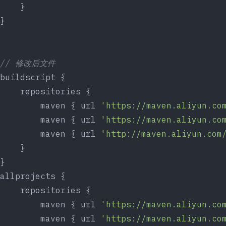
    }
}
// 修改后文件
buildscript {
    repositories {
        maven { url 
'https://maven.aliyun.co
        maven { url 
'https://maven.aliyun.co
        maven { url 
'http://maven.aliyun.com
    }
}
allprojects {
    repositories {
        maven { url 
'https://maven.aliyun.co
        maven { url 
'https://maven.aliyun.co