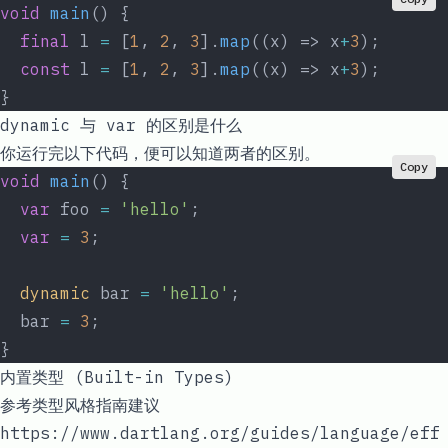
void
 main
() {
  final
 l 
=
 [
1
, 
2
, 
3
].
map
((x) => x
+
3
);
  const
 l 
=
 [
1
, 
2
, 
3
].
map
((x) => x
+
3
);
}
dynamic
与
var
的区别是什么
你运行完以下代码，便可以知道两者的区别。
Copy
void
 main
() {
  var
 foo 
=
 'hello'
;
  var
 =
 3
;
  dynamic
 bar 
=
 'hello'
;
  bar 
=
 3
;
}
内置类型 (Built-in Types)
参考类型风格指南建议
https://www.dartlang.org/guides/language/eff