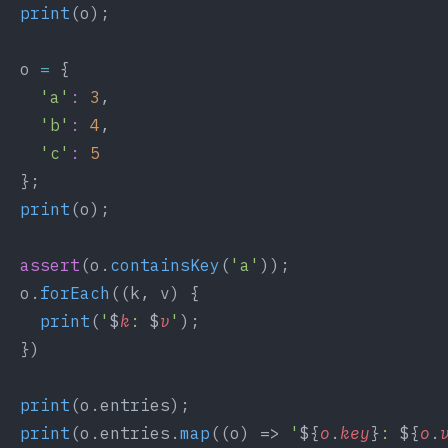
  print
(o);
  o 
=
 {
    'a'
:
 3
,
    'b'
:
 4
,
    'c'
:
 5
  };
  print
(o);
  assert
(o.
containsKey
(
'a'
));
  o.
forEach
((k, v) {
    print
(
'
$
k
: 
$
v
'
);
  })
  print
(o.entries);
  print
(o.entries.
map
((o) => 
'
${
o
.
key
}
: 
${
o
.