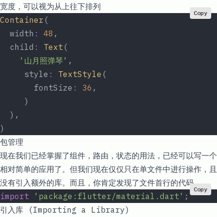
宽度，可以视为从上往下排列
Copy
Container
(
  width
:
 48
,
  child
:
 Text
(
    '山月照弹琴'
,
     style
:
 TextStyle
(
       fontSize
:
 36
,
     )
  ),
)
包管理
现在我们已经掌握了组件，路由，状态的用法，已经可以写一个
相对简单的应用了。但我们现在仅仅只在单文件中进行操作，且
没有引入额外的库。而且，你肯定发现了文件首行的代码
Copy
import
 'package:flutter/material.dart'
;
引入库 (Importing a Library)