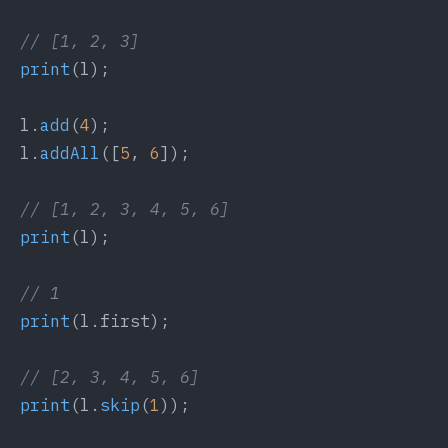
  // [1, 2, 3]
  print
(l);
  l.
add
(
4
);
  l.
addAll
([
5
, 
6
]);
  // [1, 2, 3, 4, 5, 6]
  print
(l);
  // 1
  print
(l.first);
  // [2, 3, 4, 5, 6]
  print
(l.
skip
(
1
));